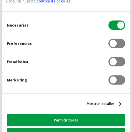
Consulte nuestra
política de cookies.
mayo 2024
abril 2024
Selección
marzo 2024
Necesarias
de
enero 2024
consentimiento
agosto 2023
Preferencias
junio 2023
mayo 2023
Estadística
abril 2023
febrero 2023
Marketing
septiembre 2022
junio 2022
noviembre 2021
Mostrar detalles
junio 2021
mayo 2021
Permitir todas
abril 2021