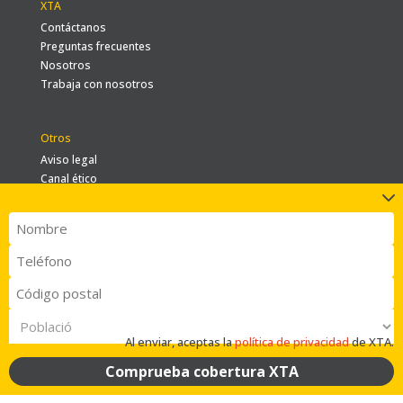
XTA
Contáctanos
Preguntas frecuentes
Nosotros
Trabaja con nosotros
Otros
Aviso legal
Canal ético
3
Política de cookies
Política de privacidad
Nombre
Recogida de datos a distancia
*
Teléfono
Contratación
*
Código
postal
Població
*
*
Al enviar, aceptas la
política de privacidad
de XTA.
Powered by
uzero.io