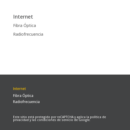
Internet
Fibra Óptica
Radiofrecuencia
Internet
Fibra Óptica
Radiofrecuencia
Este sitio está protegido por reCAPTCHA y aplica la
política de
privacidad
y las
condiciones de servicio
de Google.