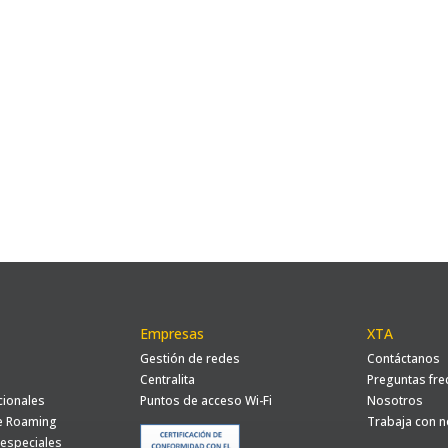
Empresas
XTA
Gestión de redes
Contáctanos
l
Centralita
Preguntas fre
cionales
Puntos de acceso Wi-Fi
Nosotros
e Roaming
Trabaja con 
especiales