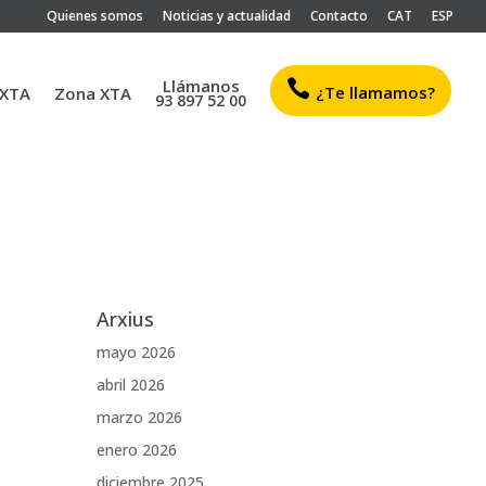
Quienes somos
Noticias y actualidad
Contacto
CAT
ESP
Llámanos

¿Te llamamos?
 XTA
Zona XTA
93 897 52 00
Arxius
mayo 2026
abril 2026
marzo 2026
enero 2026
diciembre 2025