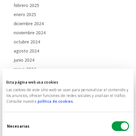
febrero 2025
enero 2025
diciembre 2024
noviembre 2024
octubre 2024
agosto 2024
junio 2024
mayo 2024
abril 2024
Esta página web usa cookies
marzo 2024
Las cookies de este sitio web se usan para personalizar el contenido y
los anuncios, ofrecer funciones de redes sociales y analizar el tráfico.
enero 2024
Consulte nuestra
política de cookies.
agosto 2023
junio 2023
Selección
mayo 2023
Necesarias
de
abril 2023
consentimiento