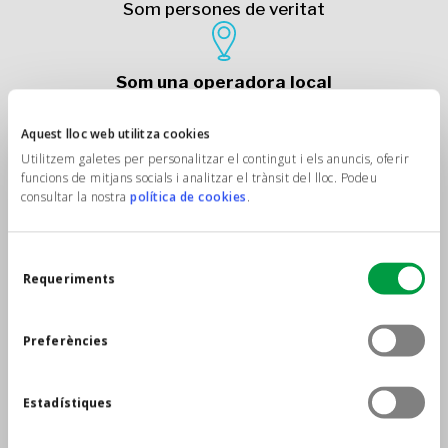
Som persones de veritat
Som una operadora local
Més de 13 anys d’experiència
Aquest lloc web utilitza cookies
Utilitzem galetes per personalitzar el contingut i els anuncis, oferir
funcions de mitjans socials i analitzar el trànsit del lloc. Podeu
consultar la nostra
política de cookies
.
Triple cobertura
Yoigo, Orange i Movistar
Selecció
Requeriments
de
consentiment
Preferències
Atenció 24/7
Els 365 dies de l’any
Estadístiques