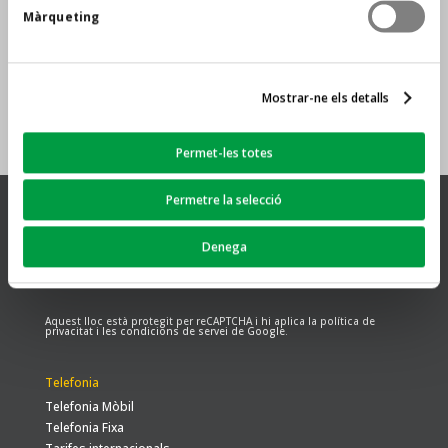
Màrqueting
Mostrar-ne els detalls
Permet-les totes
Permetre la selecció
Internet
Denega
Fibra Òptica
Radiofreqüència
Aquest lloc està protegit per reCAPTCHA i hi aplica la
política de
privacitat
i les
condicions de servei
de Google.
Telefonia
Telefonia Mòbil
Telefonia Fixa