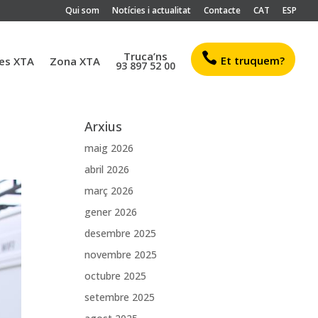
Qui som
Notícies i actualitat
Contacte
CAT
ESP
Truca’ns

Et truquem?
es XTA
Zona XTA
93 897 52 00
Arxius
maig 2026
abril 2026
març 2026
gener 2026
desembre 2025
novembre 2025
octubre 2025
setembre 2025