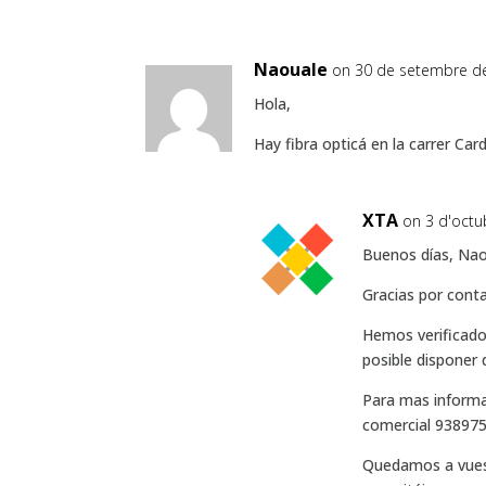
Naouale
on 30 de setembre de
Hola,
Hay fibra opticá en la carrer Car
XTA
on 3 d'octu
Buenos días, Nao
Gracias por conta
Hemos verificado 
posible disponer 
Para mas informa
comercial 93897
Quedamos a vuest