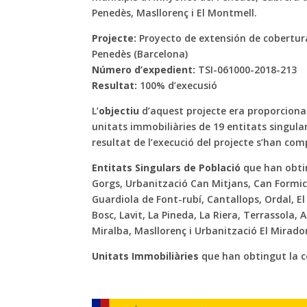
Penedès, Masllorenç i El Montmell.
Projecte:
Proyecto de extensión de cobertur
Penedès (Barcelona)
Número d’expedient:
TSI-061000-2018-213
Resultat:
100% d’execusió
L’
objectiu
d’aquest projecte era proporcionar
unitats immobiliàries de 19 entitats singula
resultat de l’execució del projecte s’han compl
Entitats Singulars de Població
que han obtin
Gorgs, Urbanització Can Mitjans, Can Formic
Guardiola de Font-rubí, Cantallops, Ordal, E
Bosc, Lavit, La Pineda, La Riera, Terrassola, 
Miralba, Masllorenç i Urbanització El Mirado
Unitats Immobiliàries
que han obtingut la co