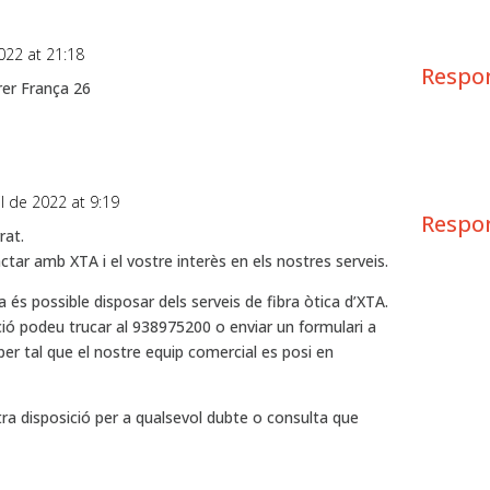
022 at 21:18
Respo
rrer França 26
il de 2022 at 9:19
Respo
rat.
ctar amb XTA i el vostre interès en els nostres serveis.
a és possible disposar dels serveis de fibra òtica d’XTA.
ió podeu trucar al 938975200 o enviar un formulari a
per tal que el nostre equip comercial es posi en
ra disposició per a qualsevol dubte o consulta que