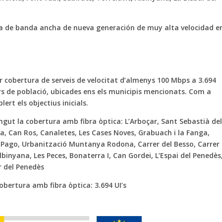
a de banda ancha de nueva generación de muy alta velocidad e
 cobertura de serveis de velocitat d’almenys 100 Mbps a 3.694
rs de població, ubicades ens els municipis mencionats. Com a
ert els objectius inicials.
gut la cobertura amb fibra òptica: L’Arboçar, Sant Sebastià de
a, Can Ros, Canaletes, Les Cases Noves, Grabuach i la Fanga,
l Pago, Urbanització Muntanya Rodona, Carrer del Besso, Carrer 
Albinyana, Les Peces, Bonaterra I, Can Gordei, L’Espai del Penedès
r del Penedès
bertura amb fibra òptica: 3.694 UI’s