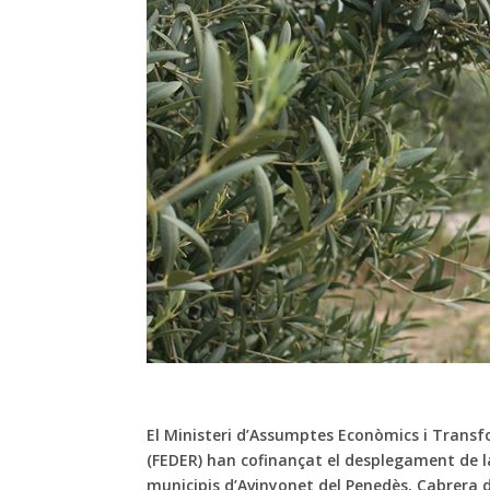
El Ministeri d’Assumptes Econòmics i Transf
(FEDER) han cofinançat el desplegament de la
municipis d’Avinyonet del Penedès, Cabrera d’