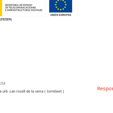
8:54
Respo
urb :can rosell de la serra ( torrelavit )